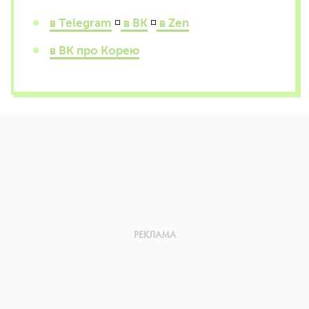
в Telegram
◽
в ВК
◽
в Zen
в ВК про Корею