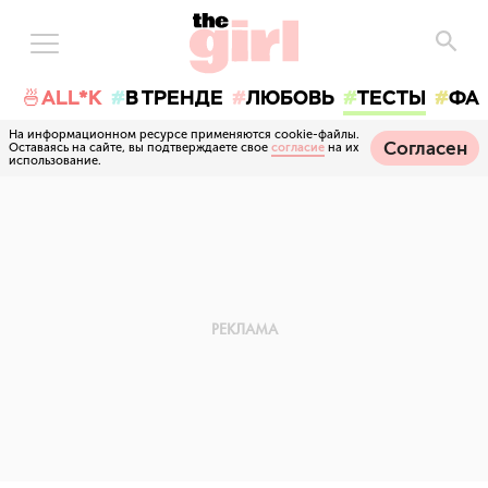
🍜ALL*K
В ТРЕНДЕ
ЛЮБОВЬ
ТЕСТЫ
ФА
На информационном ресурсе применяются cookie-файлы.
Согласен
Оставаясь на сайте, вы подтверждаете свое
согласие
на их
использование.