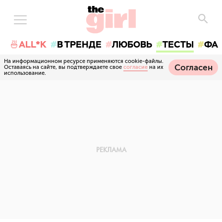
🍜ALL*K
В ТРЕНДЕ
ЛЮБОВЬ
ТЕСТЫ
ФА
На информационном ресурсе применяются cookie-файлы.
Согласен
Оставаясь на сайте, вы подтверждаете свое
согласие
на их
использование.