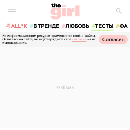
🍜ALL*K
В ТРЕНДЕ
ЛЮБОВЬ
ТЕСТЫ
ФА
На информационном ресурсе применяются cookie-файлы.
Согласен
Оставаясь на сайте, вы подтверждаете свое
согласие
на их
использование.