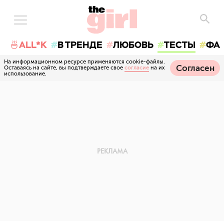
🍜ALL*K
В ТРЕНДЕ
ЛЮБОВЬ
ТЕСТЫ
ФА
На информационном ресурсе применяются cookie-файлы.
Согласен
Оставаясь на сайте, вы подтверждаете свое
согласие
на их
использование.