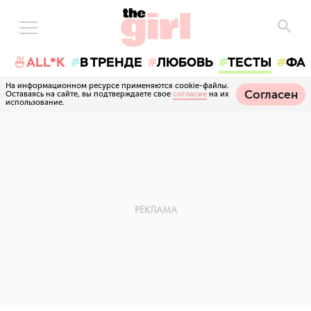
🍜ALL*K
В ТРЕНДЕ
ЛЮБОВЬ
ТЕСТЫ
ФА
На информационном ресурсе применяются cookie-файлы.
Согласен
Оставаясь на сайте, вы подтверждаете свое
согласие
на их
использование.