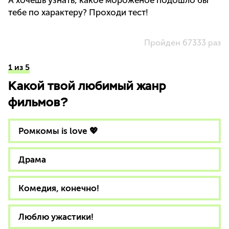
А хочешь узнать, какое мороженое подошло бы
тебе по характеру? Проходи тест!
Пройден 67333 раз
1 из 5
Какой твой любимый жанр
фильмов?
Ромкомы is love 💖
Драма
Комедия, конечно!
Люблю ужастики!