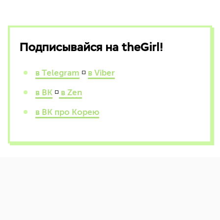
Подписывайся на theGirl!
в Telegram
◽
в Viber
в ВК
◽
в Zen
в ВК про Корею