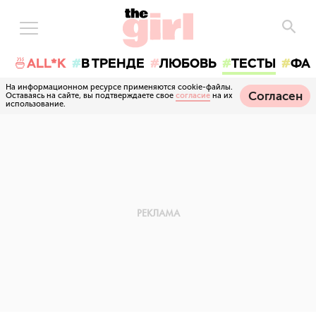
🍜ALL*K
В ТРЕНДЕ
ЛЮБОВЬ
ТЕСТЫ
ФА
На информационном ресурсе применяются cookie-файлы.
Согласен
Оставаясь на сайте, вы подтверждаете свое
согласие
на их
использование.