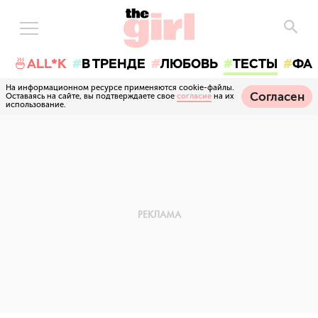
🍜ALL*K
В ТРЕНДЕ
ЛЮБОВЬ
ТЕСТЫ
ФА
На информационном ресурсе применяются cookie-файлы.
Согласен
Оставаясь на сайте, вы подтверждаете свое
согласие
на их
использование.