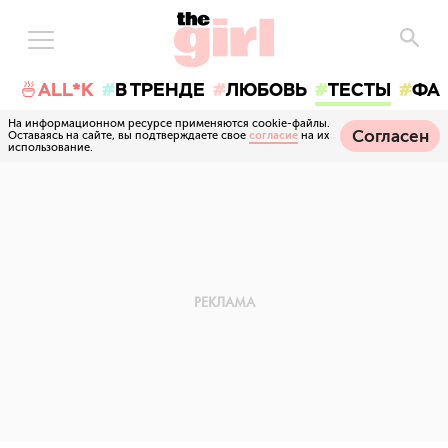
🍜ALL*K
В ТРЕНДЕ
ЛЮБОВЬ
ТЕСТЫ
ФА
На информационном ресурсе применяются cookie-файлы.
Согласен
Оставаясь на сайте, вы подтверждаете свое
согласие
на их
использование.