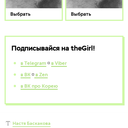
Выбрать
Выбрать
Подписывайся на theGirl!
в Telegram
◽
в Viber
в ВК
◽
в Zen
в ВК про Корею
Настя Баскакова