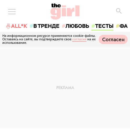
🍜ALL*K
В ТРЕНДЕ
ЛЮБОВЬ
ТЕСТЫ
ФА
На информационном ресурсе применяются cookie-файлы.
Согласен
Оставаясь на сайте, вы подтверждаете свое
согласие
на их
использование.