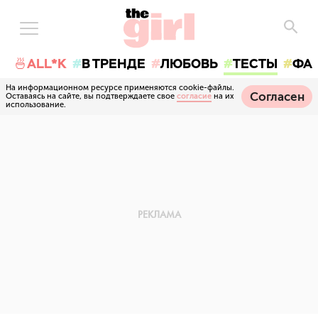
🍜ALL*K
В ТРЕНДЕ
ЛЮБОВЬ
ТЕСТЫ
ФА
На информационном ресурсе применяются cookie-файлы.
Согласен
Оставаясь на сайте, вы подтверждаете свое
согласие
на их
использование.