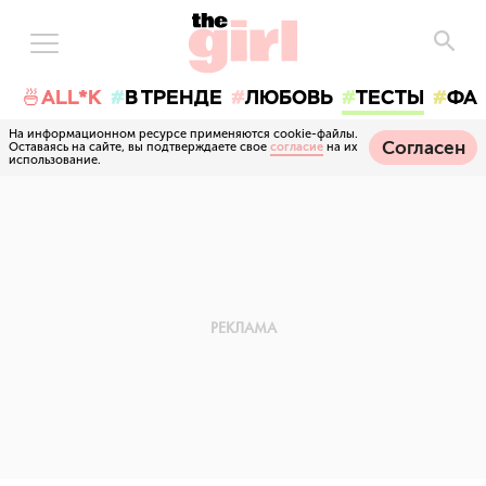
🍜ALL*K
В ТРЕНДЕ
ЛЮБОВЬ
ТЕСТЫ
ФА
На информационном ресурсе применяются cookie-файлы.
Согласен
Оставаясь на сайте, вы подтверждаете свое
согласие
на их
использование.