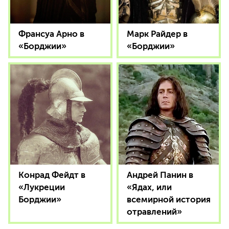
Франсуа Арно в
Марк Райдер в
«Борджии»
«Борджии»
Конрад Фейдт в
Андрей Панин в
«Лукреции
«Ядах, или
Борджии»
всемирной история
отравлений»