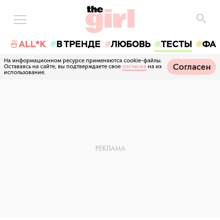
🍜ALL*K
В ТРЕНДЕ
ЛЮБОВЬ
ТЕСТЫ
ФА
На информационном ресурсе применяются cookie-файлы.
Согласен
Оставаясь на сайте, вы подтверждаете свое
согласие
на их
использование.