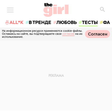
🍜ALL*K
В ТРЕНДЕ
ЛЮБОВЬ
ТЕСТЫ
ФА
На информационном ресурсе применяются cookie-файлы.
Согласен
Оставаясь на сайте, вы подтверждаете свое
согласие
на их
использование.