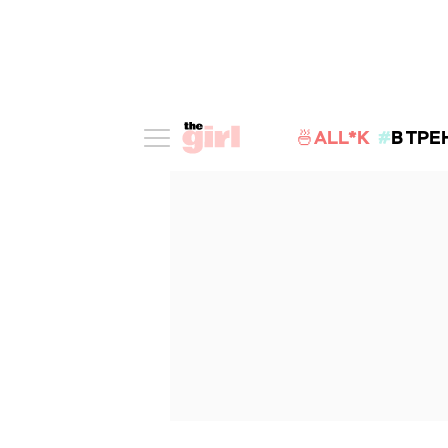
🍜ALL*K
В ТРЕ