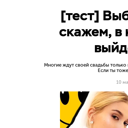
[тест] Вы
скажем, в
выйд
Многие ждут своей свадьбы только и
Если ты тоже
10 м