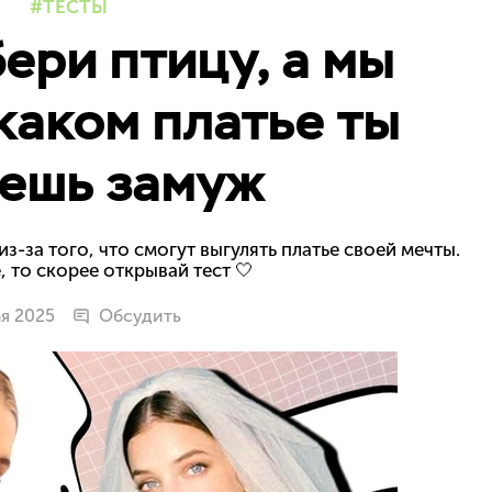
ТЕСТЫ
бери птицу, а мы
 каком платье ты
ешь замуж
з-за того, что смогут выгулять платье своей мечты.
, то скорее открывай тест 🤍
ая 2025
Обсудить