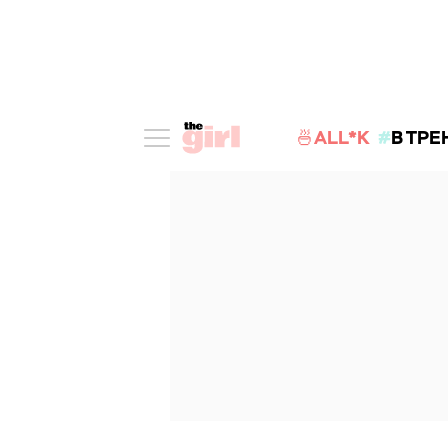
🍜ALL*K
В ТРЕ