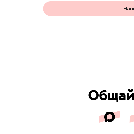
Нап
Общайс