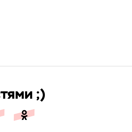
тями ;)