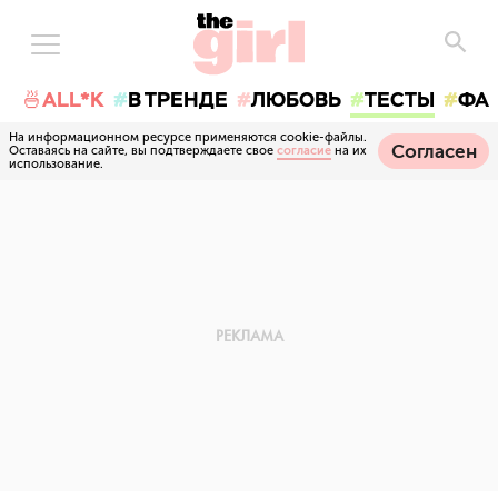
🍜ALL*K
В ТРЕНДЕ
ЛЮБОВЬ
ТЕСТЫ
ФА
На информационном ресурсе применяются cookie-файлы.
Согласен
Оставаясь на сайте, вы подтверждаете свое
согласие
на их
использование.