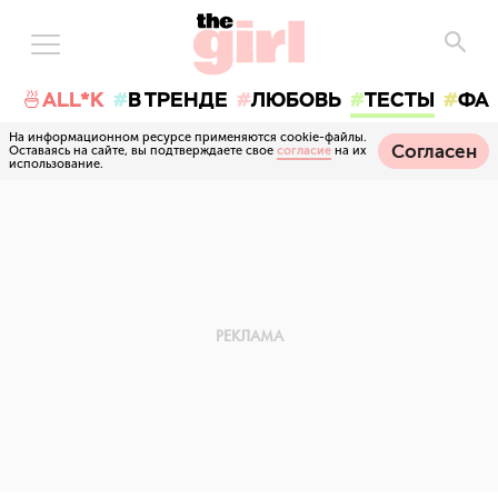
🍜ALL*K
В ТРЕНДЕ
ЛЮБОВЬ
ТЕСТЫ
ФА
На информационном ресурсе применяются cookie-файлы.
Согласен
Оставаясь на сайте, вы подтверждаете свое
согласие
на их
использование.