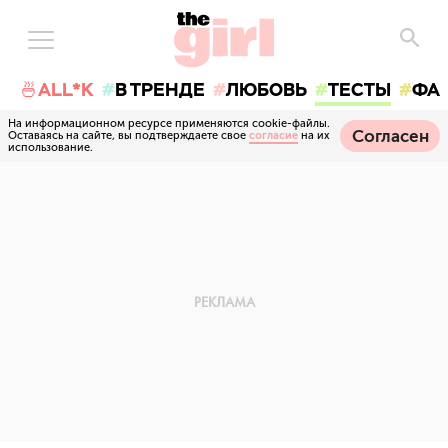
🍜ALL*K
В ТРЕНДЕ
ЛЮБОВЬ
ТЕСТЫ
ФА
На информационном ресурсе применяются cookie-файлы.
Согласен
Оставаясь на сайте, вы подтверждаете свое
согласие
на их
использование.