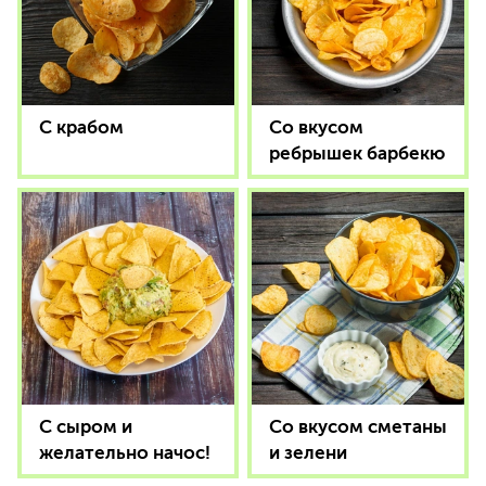
С крабом
Со вкусом
ребрышек барбекю
С сыром и
Со вкусом сметаны
желательно начос!
и зелени