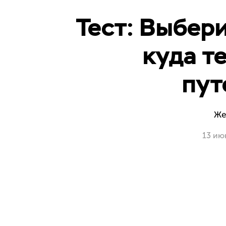
Тест: Выбери
куда т
пут
Же
13 ию