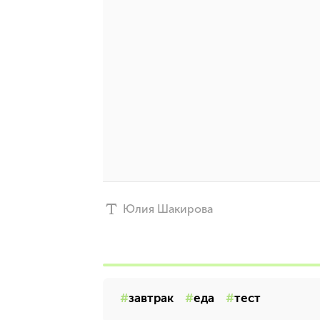
Юлия Шакирова
завтрак
еда
тест