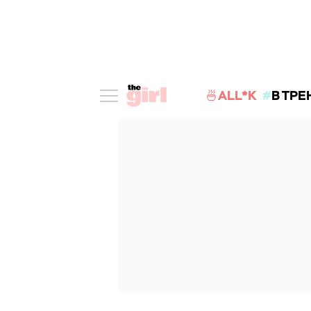
🍜ALL*K
В ТРЕ