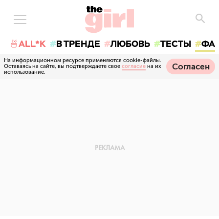
🍜ALL*K
В ТРЕНДЕ
ЛЮБОВЬ
ТЕСТЫ
ФА
На информационном ресурсе применяются cookie-файлы.
Согласен
Оставаясь на сайте, вы подтверждаете свое
согласие
на их
использование.