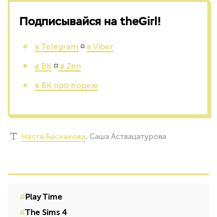
Подписывайся на theGirl!
в Telegram
◽
в Viber
в ВК
◽
в Zen
в ВК про Корею
Настя Баскакова
,
Саша Аствацатурова
Play Time
The Sims 4