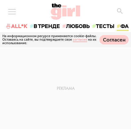
🍜ALL*K
В ТРЕНДЕ
ЛЮБОВЬ
ТЕСТЫ
ФА
На информационном ресурсе применяются cookie-файлы.
Согласен
Оставаясь на сайте, вы подтверждаете свое
согласие
на их
использование.