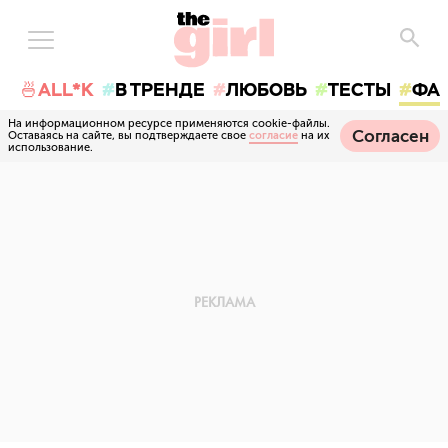
🍜ALL*K
В ТРЕНДЕ
ЛЮБОВЬ
ТЕСТЫ
ФА
На информационном ресурсе применяются cookie-файлы.
Согласен
Оставаясь на сайте, вы подтверждаете свое
согласие
на их
использование.