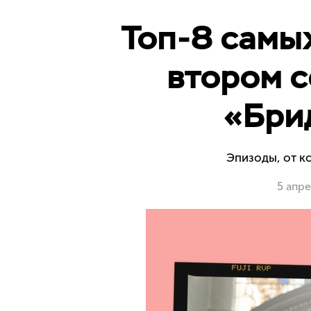
Топ-8 самых
втором с
«Бри
Эпизоды, от к
5 апр