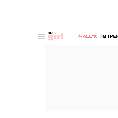
🍜ALL*K
В ТРЕ