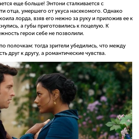
ется еще больше! Энтони сталкивается с
ти отца, умершего от укуса насекомого. Однако
коила лорда, взяв его нежно за руку и приложив ее к
нулись, а губы приготовились к поцелую. К
жность герои себе не позволили.
по полочкам: тогда зрители убедились, что между
ь друг к другу, а романтические чувства.