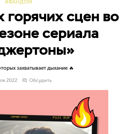
ФАНДОМ
 горячих сцен во
езоне сериала
джертоны»
оторых захватывает дыхание 🔥
еля 2022
Обсудить