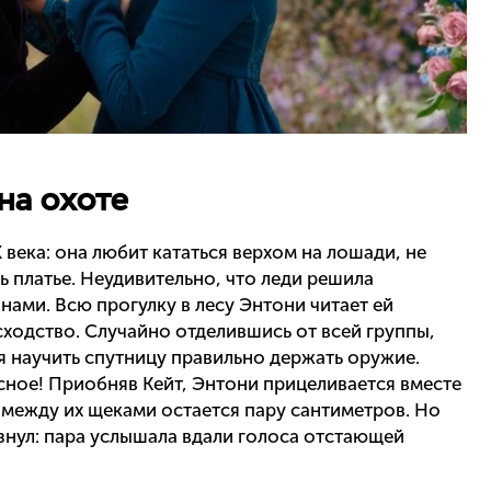
на охоте
 века: она любит кататься верхом на лошади, не
ь платье. Неудивительно, что леди решила
нами. Всю прогулку в лесу Энтони читает ей
сходство. Случайно отделившись от всей группы,
я научить спутницу правильно держать оружие.
есное! Приобняв Кейт, Энтони прицеливается вместе
а между их щеками остается пару сантиметров. Но
знул: пара услышала вдали голоса отстающей