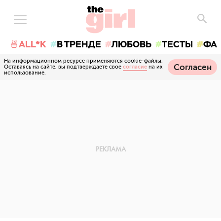
🍜ALL*K
В ТРЕНДЕ
ЛЮБОВЬ
ТЕСТЫ
ФА
На информационном ресурсе применяются cookie-файлы.
Согласен
Оставаясь на сайте, вы подтверждаете свое
согласие
на их
использование.