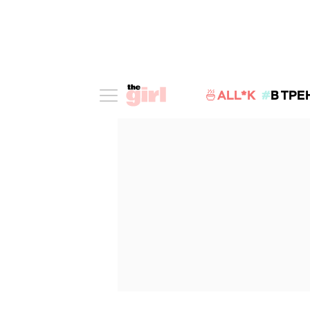
🍜ALL*K
В ТРЕ