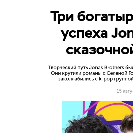
Три богатыр
успеха Jon
сказочно
Творческий путь Jonas Brothers бы
Они крутили романы с Селеной Го
заколлабились с k-pop группой
15 авг