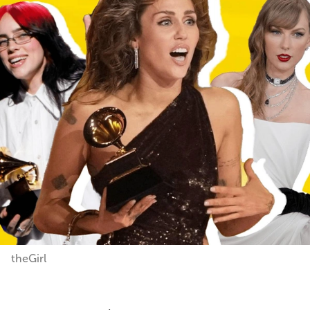
theGirl