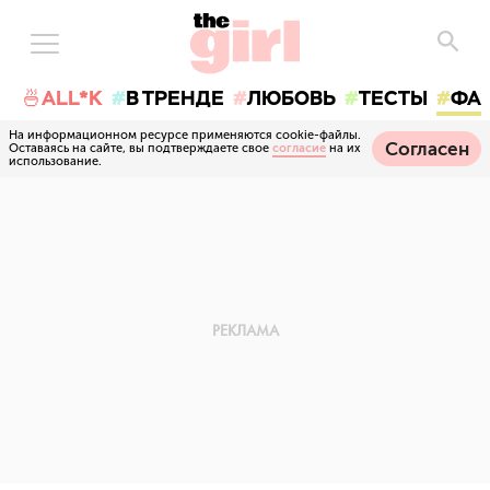
🍜ALL*K
В ТРЕНДЕ
ЛЮБОВЬ
ТЕСТЫ
ФА
На информационном ресурсе применяются cookie-файлы.
Согласен
Оставаясь на сайте, вы подтверждаете свое
согласие
на их
использование.