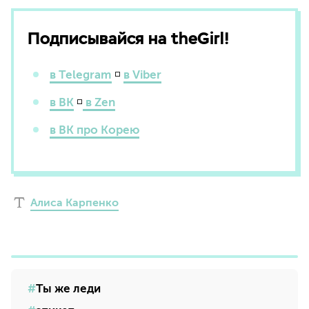
Подписывайся на theGirl!
в Telegram
◽
в Viber
в ВК
◽
в Zen
в ВК про Корею
Алиса Карпенко
Ты же леди