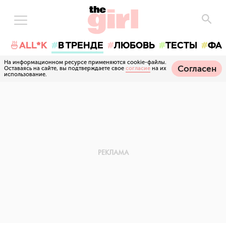
🍜ALL*K
В ТРЕНДЕ
ЛЮБОВЬ
ТЕСТЫ
ФА
На информационном ресурсе применяются cookie-файлы.
Согласен
Оставаясь на сайте, вы подтверждаете свое
согласие
на их
использование.