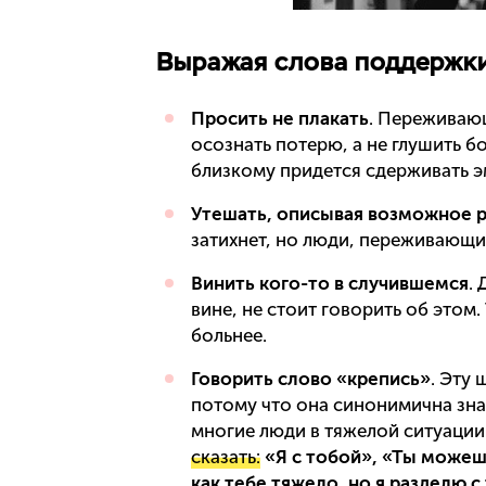
Выражая слова поддержки
Просить не плакать
. Переживаю
осознать потерю, а не глушить б
близкому придется сдерживать э
Утешать, описывая возможное 
затихнет, но люди, переживающие
Винить кого-то в случившемся
.
вине, не стоит говорить об этом
больнее.
Говорить слово «крепись»
. Эту
потому что она синонимична зна
многие люди в тяжелой ситуации 
сказать:
«Я с тобой», «Ты можеш
как тебе тяжело, но я разделю с