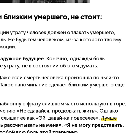
 близким умершего, не стоит:
щий утрату человек должен оплакать умершего,
оль. Не будь тем человеком, из-за которого твоему
моции.
радужное будущее
. Конечно, однажды боль
 утрату, не в состоянии об этом думать.
 Даже если смерть человека произошла по чьей-то
. Такое напоминание сделает близким умершего еще
 шаблонную фразу слишком часто используют в горе,
чению «Не сдавайся, продолжать жить». Однако
слышат ее как «Эй, давай-ка повеселее».
Лучше
ь рассчитывать на меня», «Я не могу представить,
 тобой всю боль этой трагедии»
.