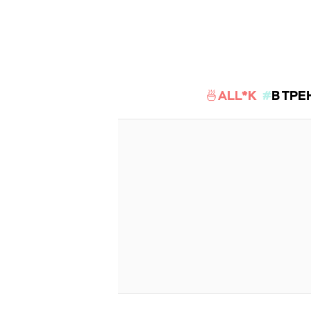
🍜ALL*K
В ТРЕ