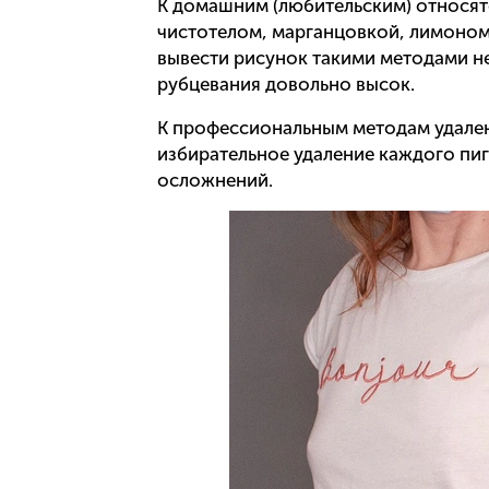
К домашним (любительским) относят
чистотелом, марганцовкой, лимоном
вывести рисунок такими методами не
рубцевания довольно высок.
К профессиональным методам удален
избирательное удаление каждого пи
осложнений.