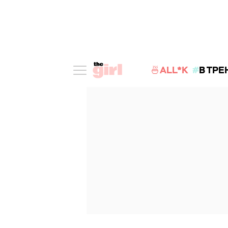
🍜ALL*K
В ТРЕ