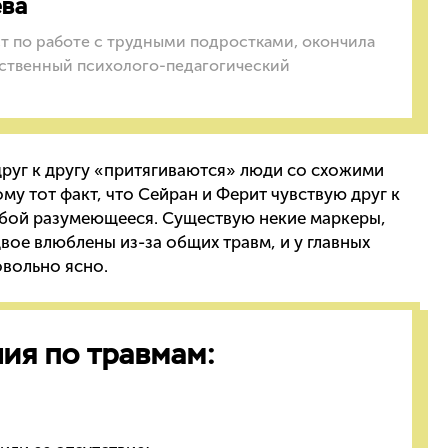
ева
т по работе с трудными подростками, окончила
ственный психолого-педагогический
 друг к другу «притягиваются» люди со схожими
у тот факт, что Сейран и Ферит чувствую друг к
обой разумеющееся. Существую некие маркеры,
вое влюблены из-за общих травм, и у главных
овольно ясно.
ия по травмам: