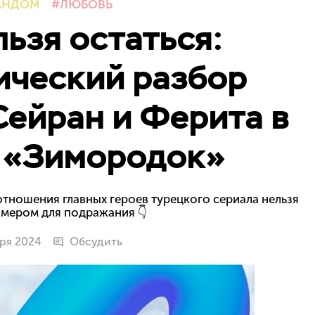
АНДОМ
ЛЮБОВЬ
льзя остаться:
ический разбор
ейран и Ферита в
 «Зимородок»
отношения главных героев турецкого сериала нельзя
имером для подражания 👇
аря 2024
Обсудить