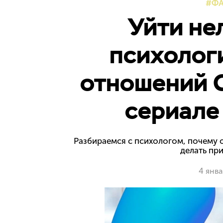
Ф
Уйти не
психолог
отношений С
сериале
Разбираемся с психологом, почему 
делать пр
4 янв