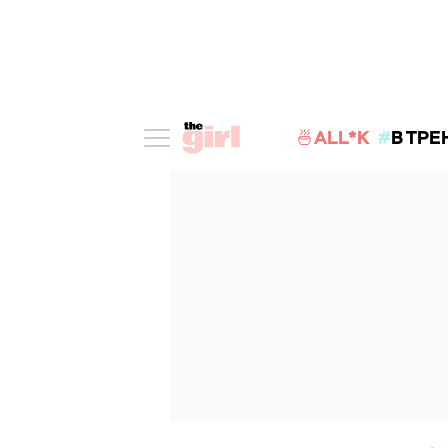
🍜ALL*K
В ТРЕ