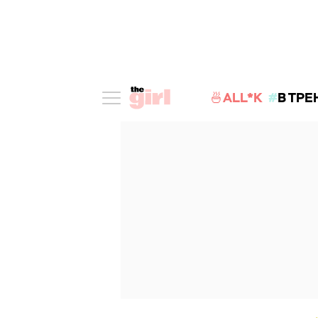
🍜ALL*K
В ТРЕ