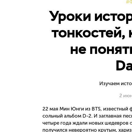
Уроки истор
тонкостей, 
не понят
Da
Изучаем ист
2 ию
22 мая Мин Юнги из BTS, известный 
сольный альбом D-2. И заглавная пе
четыре года ждали новых шедевров о
получился невероятно крутым, хариз