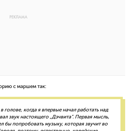
орию с маршем так:
в голове, когда я впервые начал работать над
ал звук настоящего „Дэчвита“. Первая мысль,
ел бы попробовать музыку, которая звучит во
ороля, поэтому, естественно, корейские