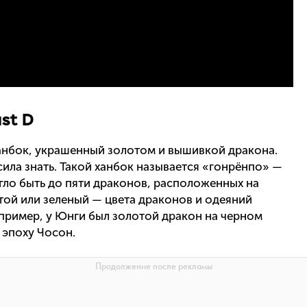
ust D
ханбок, украшенный золотом и вышивкой дракона.
ила знать. Такой ханбок называется «гонрёнпо» —
гло быть до пяти драконов, расположенных на
отой или зеленый — цвета драконов и одеяний
апример, у Юнги был золотой дракон на черном
 эпоху Чосон.