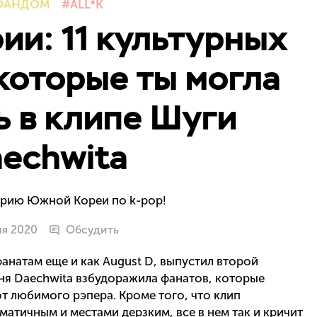
ФАНДОМ
ALL*K
ии: 11 культурных
которые ты могла
ь в клипе Шуги
echwita
орию Южной Кореи по k-pop!
ня 2020
Обсудить
фанатам еще и как August D, выпустил второй
сня Daechwita взбудоражила фанатов, которые
т любимого рэпера. Кроме того, что клип
матичным и местами дерзким, все в нем так и кричит