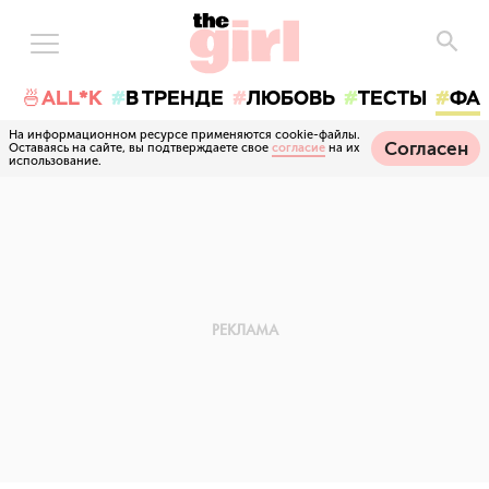
🍜ALL*K
В ТРЕНДЕ
ЛЮБОВЬ
ТЕСТЫ
ФА
На информационном ресурсе применяются cookie-файлы.
Согласен
Оставаясь на сайте, вы подтверждаете свое
согласие
на их
использование.