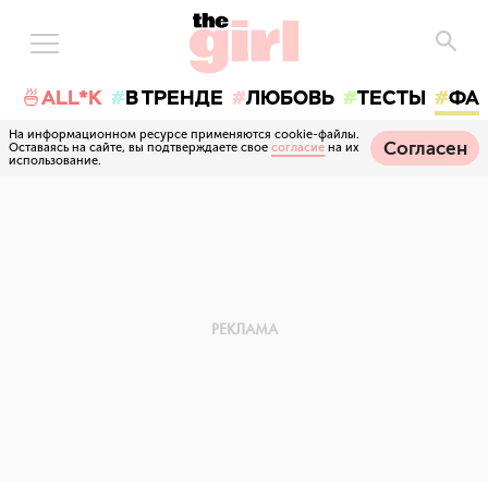
🍜ALL*K
В ТРЕНДЕ
ЛЮБОВЬ
ТЕСТЫ
ФА
На информационном ресурсе применяются cookie-файлы.
Согласен
Оставаясь на сайте, вы подтверждаете свое
согласие
на их
использование.