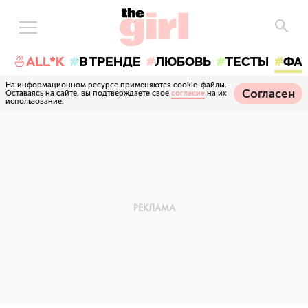
🍜ALL*K
В ТРЕНДЕ
ЛЮБОВЬ
ТЕСТЫ
ФА
На информационном ресурсе применяются cookie-файлы.
Согласен
Оставаясь на сайте, вы подтверждаете свое
согласие
на их
использование.