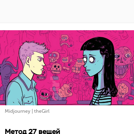
Midjourney | theGirl
Метод 27 вещей