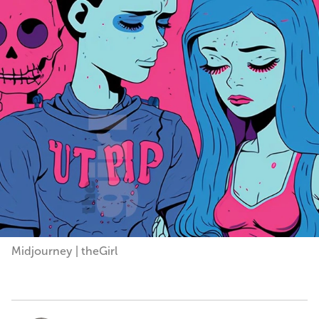
Midjourney | theGirl