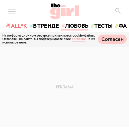
🍜ALL*K
В ТРЕНДЕ
ЛЮБОВЬ
ТЕСТЫ
ФА
На информационном ресурсе применяются cookie-файлы.
Согласен
Оставаясь на сайте, вы подтверждаете свое
согласие
на их
использование.