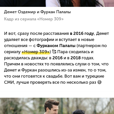
Демет Оздемир и Фуркан Палалы
Кадр из сериала «Номер 309»
И вот, сразу после расставания
в 2016 году
, Демет
удаляет все фотографии и вступает в новые
отношения — с
Фурканом Палалы
(партнером по
сериалу
«Номер 309»
) 🥰 Пара сходилась и
расходилась дважды: в
2016
и в
2018
годах.
Причем в новостях то появлялись слухи о том, что
Демет и Фуркан разошлись из-за измен, то о том,
что они готовятся к свадьбе. Вот вам и турецкие
СМИ, лучше проверять все по несколько раз 😅