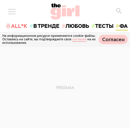
🍜ALL*K
В ТРЕНДЕ
ЛЮБОВЬ
ТЕСТЫ
ФА
На информационном ресурсе применяются cookie-файлы.
Согласен
Оставаясь на сайте, вы подтверждаете свое
согласие
на их
использование.