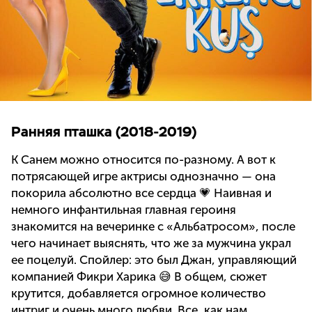
Ранняя пташка (2018-2019)
К Санем можно относится по-разному. А вот к
потрясающей игре актрисы однозначно — она
покорила абсолютно все сердца 💗 Наивная и
немного инфантильная главная героиня
знакомится на вечеринке с «Альбатросом», после
чего начинает выяснять, что же за мужчина украл
ее поцелуй. Спойлер: это был Джан, управляющий
компанией Фикри Харика 😅 В общем, сюжет
крутится, добавляется огромное количество
интриг и очень много любви. Все, как нам