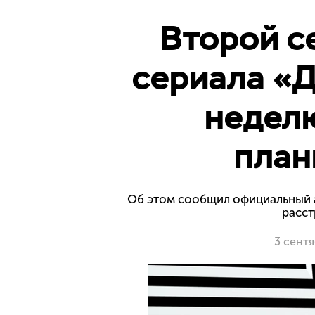
Второй с
сериала «Д
неделю
план
Об этом сообщил официальный ак
расст
3 сент