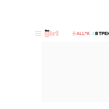
🍜ALL*K
В ТРЕ