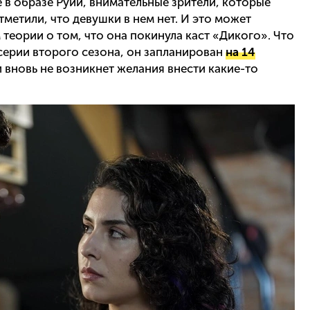
е в образе Руйи, внимательные зрители, которые
метили, что девушки в нем нет. И это может
еории о том, что она покинула каст «Дикого». Что
серии второго сезона, он запланирован
на 14
и вновь не возникнет желания внести какие-то