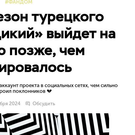
ФАНДОМ
езон турецкого
икий» выйдет на
 позже, чем
ировалось
каунт проекта в социальных сетях, чем сильно
роил поклонников 💔
ября 2024
Обсудить