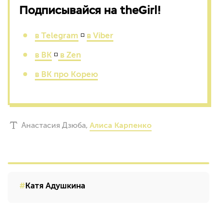
Подписывайся на theGirl!
в Telegram
◽
в Viber
в ВК
◽
в Zen
в ВК про Корею
Анастасия Дзюба
,
Алиса Карпенко
Катя Адушкина