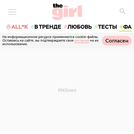
🍜ALL*K
В ТРЕНДЕ
ЛЮБОВЬ
ТЕСТЫ
ФА
На информационном ресурсе применяются cookie-файлы.
Согласен
Оставаясь на сайте, вы подтверждаете свое
согласие
на их
использование.