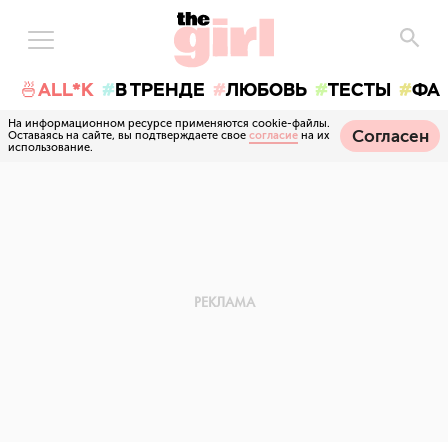
🍜ALL*K
В ТРЕНДЕ
ЛЮБОВЬ
ТЕСТЫ
ФА
На информационном ресурсе применяются cookie-файлы.
Согласен
Оставаясь на сайте, вы подтверждаете свое
согласие
на их
использование.