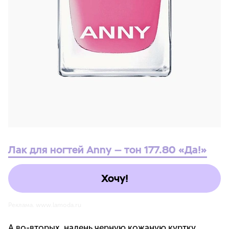
Лак для ногтей Anny — тон 177.80 «Да!»
Хочу!
Реклама. www.lamoda.ru
А во-вторых, надень черную кожаную куртку.