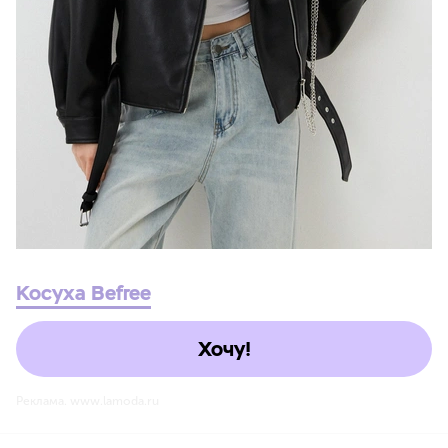
Косуха Befree
Хочу!
Реклама. www.lamoda.ru