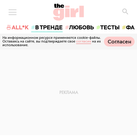
🍜ALL*K
В ТРЕНДЕ
ЛЮБОВЬ
ТЕСТЫ
ФА
На информационном ресурсе применяются cookie-файлы.
Согласен
Оставаясь на сайте, вы подтверждаете свое
согласие
на их
использование.