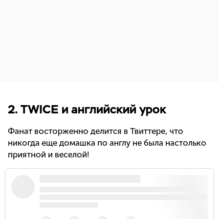
2. TWICE и английский урок
Фанат восторженно делится в Твиттере, что
никогда еще домашка по англу не была настолько
приятной и веселой!
#TWICE
#Tzuyu
pic.twitter.com/MITWgqlZtV