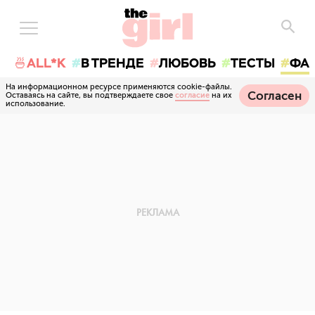
🍜ALL*K
В ТРЕНДЕ
ЛЮБОВЬ
ТЕСТЫ
ФА
На информационном ресурсе применяются cookie-файлы.
Согласен
Оставаясь на сайте, вы подтверждаете свое
согласие
на их
использование.