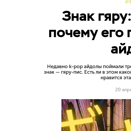
Знак гяру:
почему его 
ай
Недавно k-pop айдолы поймали тре
знак — гяру-пис. Есть ли в этом ка
нравится эта
20 апр