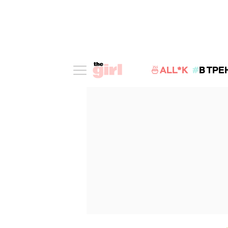
🍜ALL*K
В ТРЕ