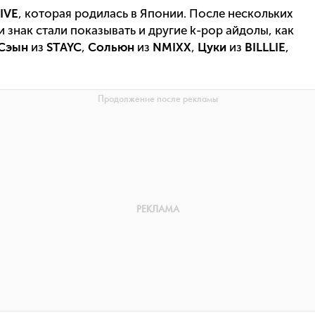
IVE
, которая родилась в Японии. После нескольких
 знак стали показывать и другие k-pop айдолы, как
Сэын
из
STAYC
,
Сольюн
из
NMIXX
,
Цуки
из
BILLLIE
,