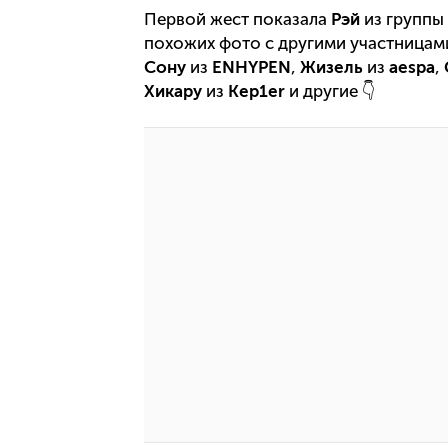
Первой жест показала
Рэй
из группы
похожих фото с другими участницами
Сону
из
ENHYPEN
,
Жизель
из
aespa
,
Хикару
из
Kep1er
и другие 👇