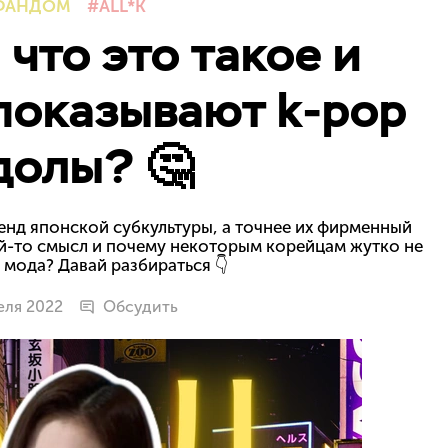
ФАНДОМ
ALL*K
 что это такое и
показывают k-pop
долы? 🤔
нд японской субкультуры, а точнее их фирменный
кой-то смысл и почему некоторым корейцам жутко не
 мода? Давай разбираться 👇
еля 2022
Обсудить