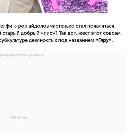
селфи k-pop айдолов частенько стал появляться
старый добрый «пис»? Так вот, жест этот совсем
 субкультуре девяностых под названием
«Гяру»
.