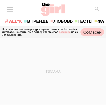
🍜ALL*K
В ТРЕНДЕ
ЛЮБОВЬ
ТЕСТЫ
ФА
На информационном ресурсе применяются cookie-файлы.
Согласен
Оставаясь на сайте, вы подтверждаете свое
согласие
на их
использование.