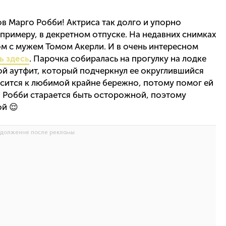
в Марго Робби! Актриса так долго и упорно
К примеру, в декретном отпуске. На недавних снимках
м с мужем Томом Акерли. И в очень интересном
ь здесь
. Парочка собиралась на прогулку на лодке
ой аутфит, который подчеркнул ее округлившийся
осится к любимой крайне бережно, потому помог ей
го Робби старается быть осторожной, поэтому
й 😌