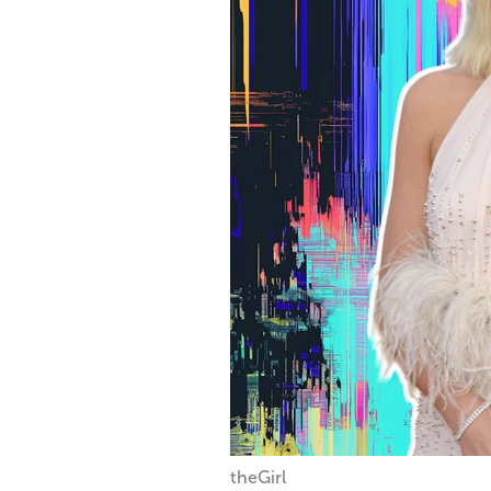
theGirl