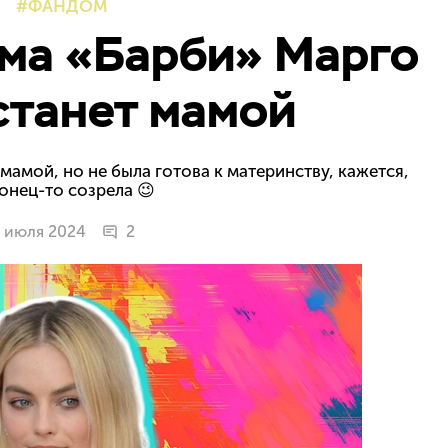
ФАНДОМ
ма «Барби» Марго
станет мамой
 мамой, но не была готова к материнству, кажется,
онец-то созрела 😉
 июля 2024
2