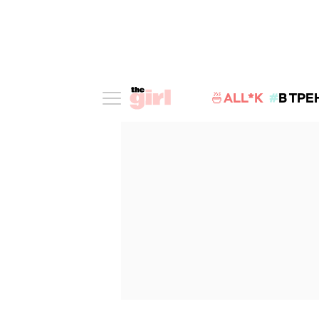
🍜ALL*K
В ТРЕ