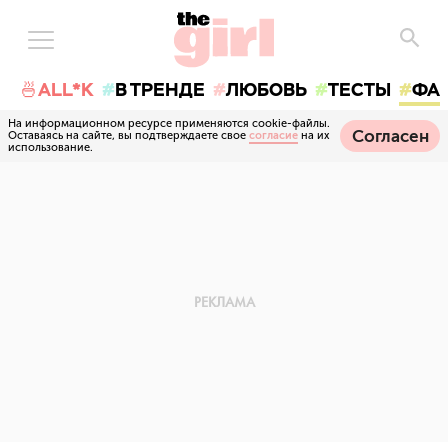
🍜ALL*K
В ТРЕНДЕ
ЛЮБОВЬ
ТЕСТЫ
ФА
На информационном ресурсе применяются cookie-файлы.
Согласен
Оставаясь на сайте, вы подтверждаете свое
согласие
на их
использование.