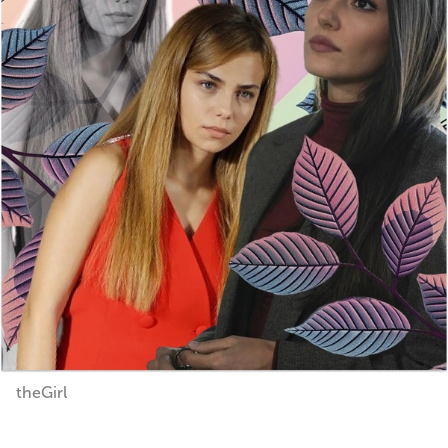
theGirl