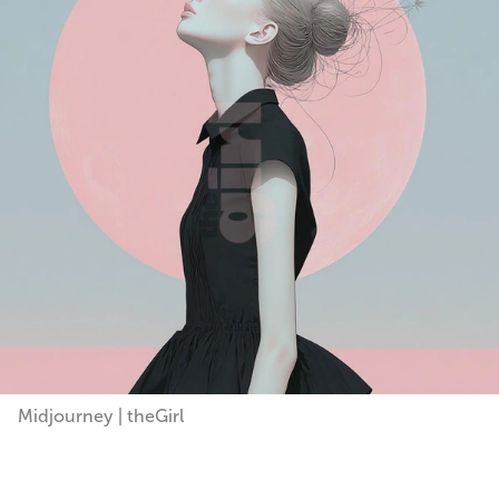
Midjourney | theGirl