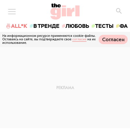
🍜ALL*K
В ТРЕНДЕ
ЛЮБОВЬ
ТЕСТЫ
ФА
На информационном ресурсе применяются cookie-файлы.
Согласен
Оставаясь на сайте, вы подтверждаете свое
согласие
на их
использование.