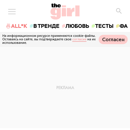
🍜ALL*K
В ТРЕНДЕ
ЛЮБОВЬ
ТЕСТЫ
ФА
На информационном ресурсе применяются cookie-файлы.
Согласен
Оставаясь на сайте, вы подтверждаете свое
согласие
на их
использование.