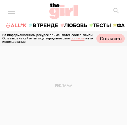
🍜ALL*K
В ТРЕНДЕ
ЛЮБОВЬ
ТЕСТЫ
ФА
На информационном ресурсе применяются cookie-файлы.
Согласен
Оставаясь на сайте, вы подтверждаете свое
согласие
на их
использование.