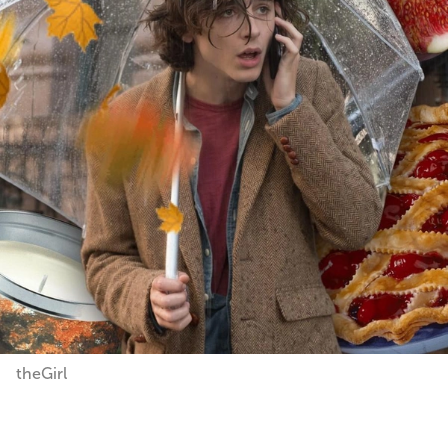
theGirl