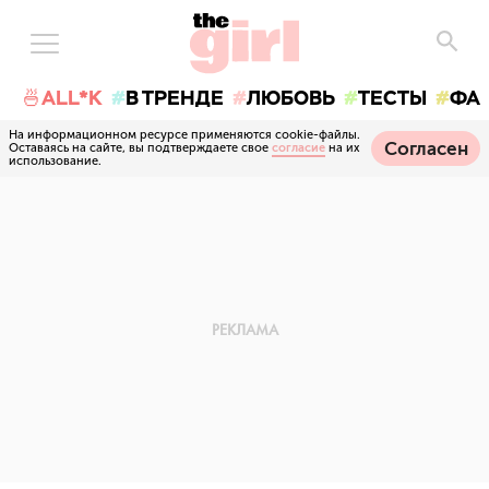
🍜ALL*K
В ТРЕНДЕ
ЛЮБОВЬ
ТЕСТЫ
ФА
На информационном ресурсе применяются cookie-файлы.
Согласен
Оставаясь на сайте, вы подтверждаете свое
согласие
на их
использование.